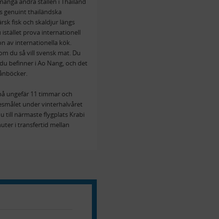
ånga andra ställen i Thailand
s genuint thailändska
rsk fisk och skaldjur längs
istället prova internationell
on av internationella kök.
 om du så vill svensk mat. Du
du befinner i Ao Nang, och det
lånböcker.
r på ungefär 11 timmar och
resmålet under vinterhalvåret
u till närmaste flygplats Krabi
uter i transfertid mellan