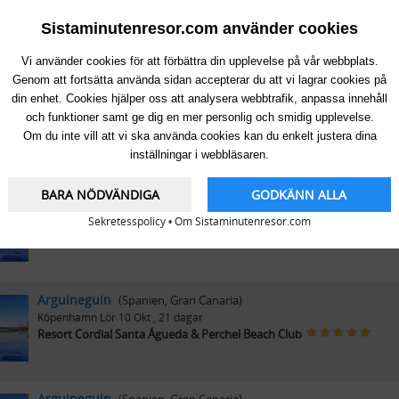
Arguineguin
(Spanien, Gran Canaria)
Köpenhamn
Lör 3 Okt
, 7 dagar
Sistaminutenresor.com använder cookies
Resort Cordial Santa Águeda & Perchel Beach Club
Vi använder cookies för att förbättra din upplevelse på vår webbplats.
Genom att fortsätta använda sidan accepterar du att vi lagrar cookies på
din enhet. Cookies hjälper oss att analysera webbtrafik, anpassa innehåll
Arguineguin
(Spanien, Gran Canaria)
och funktioner samt ge dig en mer personlig och smidig upplevelse.
Köpenhamn
Lör 3 Okt
, 21 dagar
Resort Cordial Santa Águeda & Perchel Beach Club
Om du inte vill att vi ska använda cookies kan du enkelt justera dina
inställningar i webbläsaren.
BARA NÖDVÄNDIGA
GODKÄNN ALLA
Arguineguin
(Spanien, Gran Canaria)
Köpenhamn
Lör 10 Okt
, 14 dagar
Sekretesspolicy
•
Om Sistaminutenresor.com
Resort Cordial Santa Águeda & Perchel Beach Club
Arguineguin
(Spanien, Gran Canaria)
Köpenhamn
Lör 10 Okt
, 21 dagar
Resort Cordial Santa Águeda & Perchel Beach Club
Arguineguin