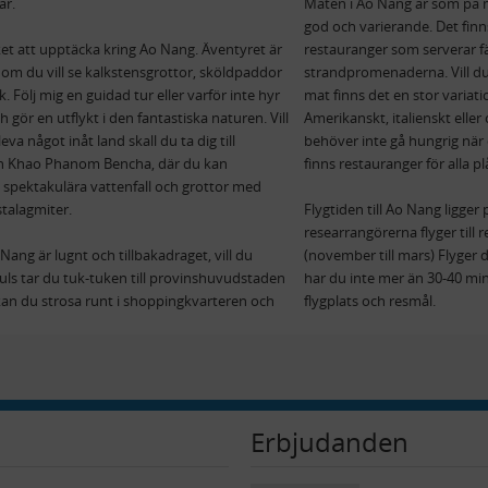
ar.
Maten i Ao Nang är som på m
god och varierande. Det finn
et att upptäcka kring Ao Nang. Äventyret är
restauranger som serverar fä
t om du vill se kalkstensgrottor, sköldpaddor
strandpromenaderna. Vill du 
 Följ mig en guidad tur eller varför inte hyr
mat finns det en stor variati
 gör en utflykt i den fantastiska naturen. Vill
Amerikanskt, italienskt eller
leva något inåt land skall du ta dig till
behöver inte gå hungrig när 
n Khao Phanom Bencha, där du kan
finns restauranger för alla p
 spektakulära vattenfall och grottor med
stalagmiter.
Flygtiden till Ao Nang ligge
researrangörerna flyger till 
 Nang är lugnt och tillbakadraget, vill du
(november till mars) Flyger d
ls tar du tuk-tuken till provinshuvudstaden
har du inte mer än 30-40 min
 kan du strosa runt i shoppingkvarteren och
flygplats och resmål.
Erbjudanden