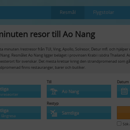
Resmål
Flygstolar
minuten resor till Ao Nang
sta minuten /restresor från TUI, Ving, Apollo, Solresor, Detur mfl. och hjälper d
Ao Nang. Resmålet Ao Nang ligger beläget i provinsen Krabi i södra Thailand. A
esterort för svenskar. Det mesta kretsar kring den strandpromenad som g
dpromenad finns restauranger, barer och butiker.
Till
Datum
liga
Ao Nang
avreseorter
Restyp
liga
Samtliga
ll långresa
Sök 