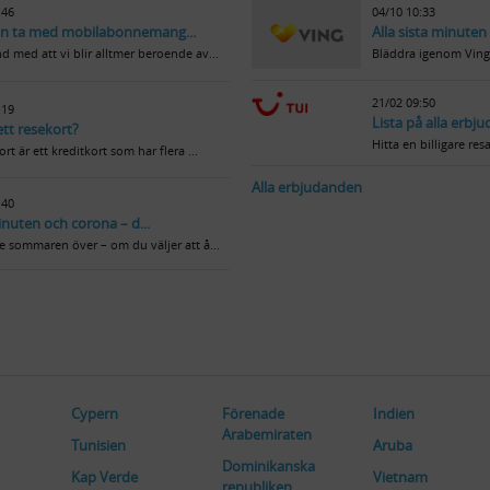
:46
04/10 10:33
n ta med mobilabonnemang...
Alla sista minuten 
d med att vi blir alltmer beroende av...
Bläddra igenom Vings
21/02 09:50
:19
Lista på alla erbj
ett resekort?
Hitta en billigare res
ort är ett kreditkort som har flera ...
Alla erbjudanden
:40
inuten och corona – d...
te sommaren över – om du väljer att å...
Cypern
Förenade
Indien
Arabemiraten
Tunisien
Aruba
Dominikanska
Kap Verde
Vietnam
republiken