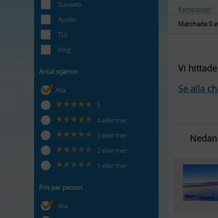
Sunweb
Kampanjer!
Apollo
Matchade
0 a
TUI
Ving
Vi hittad
Antal stjärnor
Se alla ch
Alla
5
4 eller mer
3 eller mer
Nedan 
2 eller mer
1 eller mer
Pris per person
Alla