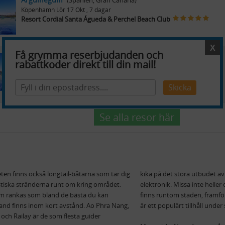
(Spanien, Gran Canaria)
Köpenhamn
Lör 17 Okt
, 7 dagar
Resort Cordial Santa Águeda & Perchel Beach Club
X
Få grymma reserbjudanden och
Arguineguin
(Spanien, Gran Canaria)
rabattkoder direkt till din mail!
Köpenhamn
Lör 17 Okt
, 14 dagar
Resort Cordial Santa Águeda & Perchel Beach Club
Skicka
Se alla resor här
eten finns också longtail-båtarna som tar dig
kika på det stora utbudet av
tastiska stränderna runt om kring området.
elektronik. Missa inte helle
m rankas som bland de bästa du kan
finns runtom staden, framfö
land finns inom kort avstånd. Ao Phra Nang,
är ett populärt tillhåll und
 och Railay är de som flesta guider