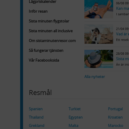
Lågpriskalender
06/08 09
Kan ma
Inför resan
I samban
Sista minuten flygstolar
21/04 09
Sista minuten all inclusive
Vad är 
Ett resek
Om sistaminutenresor.com
Så fungerar tjänsten
28/08 09
Sista m
Vår Facebooksida
Än är in
Alla nyheter
Resmål
Spanien
Turkiet
Portugal
Thailand
Egypten
Kroatien
Grekland
Malta
Marocko