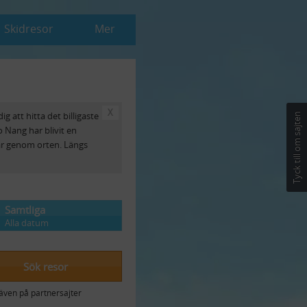
Skidresor
Mer
X
ig att hitta det billigaste
Tyck till om sajten
o Nang har blivit en
år genom orten. Längs
Samtliga
Alla datum
Sök resor
även på partnersajter