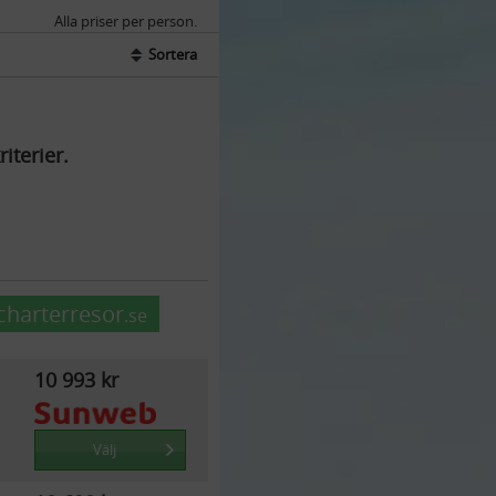
Alla priser per person.
Sortera
iterier.
charterresor
.se
10 993 kr
Välj