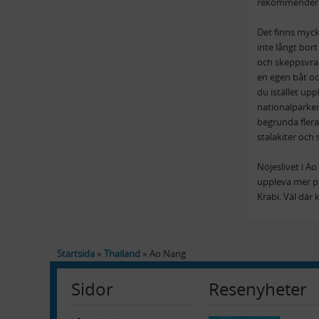
rekommender
Det finns myck
inte långt bor
och skeppsvrak.
en egen båt och
du istället upp
nationalparke
begrunda flera
stalakiter och 
Nöjeslivet i Ao
uppleva mer pu
Krabi. Väl där
Startsida
Thailand
Ao Nang
Sidor
Resenyheter