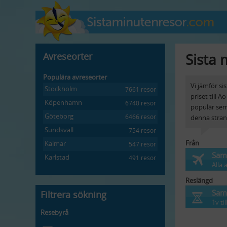
Sista 
Avreseorter
Populära avreseorter
Vi jämför si
Stockholm
7661 resor
priset till 
Köpenhamn
6740 resor
populär sem
Göteborg
6466 resor
denna stran
Sundsvall
754 resor
Från
Kalmar
547 resor
Samt
Karlstad
491 resor
Alla 
Reslängd
Samt
Filtrera sökning
1v ti
Resebyrå