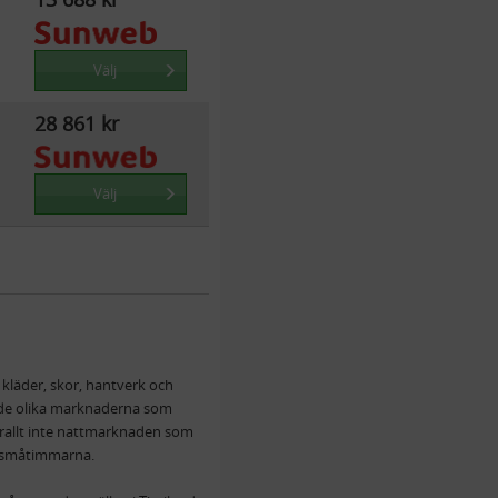
Välj
28 861 kr
Välj
 kläder, skor, hantverk och
r de olika marknaderna som
rallt inte nattmarknaden som
er småtimmarna.