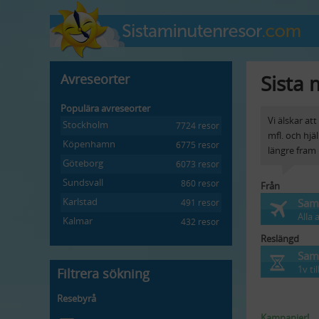
Sista 
Avreseorter
Populära avreseorter
Vi älskar att
Stockholm
7724 resor
mfl. och hjä
Köpenhamn
6775 resor
längre fram 
Göteborg
6073 resor
Sundsvall
860 resor
Från
Karlstad
Samt
491 resor
Alla 
Kalmar
432 resor
Reslängd
Samt
1v ti
Filtrera sökning
Resebyrå
Kampanjer!