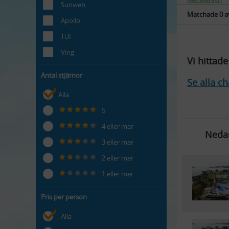
Sunweb
Matchade
0 a
Apollo
TUI
Ving
Vi hittad
Antal stjärnor
Se alla ch
Alla
5
4 eller mer
Nedan
3 eller mer
2 eller mer
1 eller mer
Pris per person
Alla