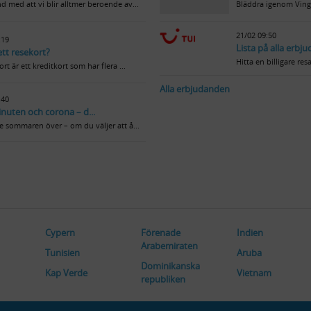
d med att vi blir alltmer beroende av...
Bläddra igenom Vings
21/02 09:50
:19
Lista på alla erbj
ett resekort?
Hitta en billigare res
ort är ett kreditkort som har flera ...
Alla erbjudanden
:40
inuten och corona – d...
te sommaren över – om du väljer att å...
Cypern
Förenade
Indien
Arabemiraten
Tunisien
Aruba
Dominikanska
Kap Verde
Vietnam
republiken