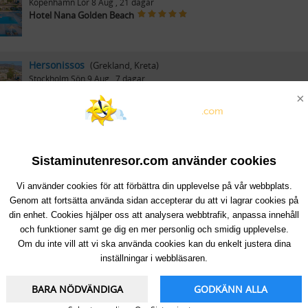
Köpenhamn
Lör 8 Aug
, 21 dagar
Hotel Nana Golden Beach
Hersonissos
(Grekland, Kreta)
Stockholm
Sön 9 Aug
, 7 dagar
Hotel Nana Golden Beach
×
Hersonissos
(Grekland, Kreta)
Stockholm
Sön 9 Aug
, 14 dagar
Sistaminutenresor.com använder cookies
Hotel Nana Golden Beach
Vi använder cookies för att förbättra din upplevelse på vår webbplats.
Genom att fortsätta använda sidan accepterar du att vi lagrar cookies på
din enhet. Cookies hjälper oss att analysera webbtrafik, anpassa innehåll
Hersonissos
(Grekland, Kreta)
och funktioner samt ge dig en mer personlig och smidig upplevelse.
Stockholm
Sön 9 Aug
, 21 dagar
Om du inte vill att vi ska använda cookies kan du enkelt justera dina
Hotel Nana Golden Beach
inställningar i webbläsaren.
BARA NÖDVÄNDIGA
GODKÄNN ALLA
Hersonissos
(Grekland, Kreta)