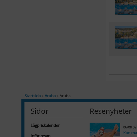
Startsida
Aruba
Aruba
Sidor
Resenyheter
Lågpriskalender
06/08 09
Kan ma
Inför resan