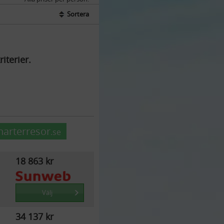
Sortera
iterier.
harterresor
.se
18 863 kr
Välj
34 137 kr