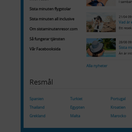
I samban
Sista minuten flygstolar
21/04 09
Sista minuten all inclusive
Vad är 
Ett resek
Om sistaminutenresor.com
Så fungerar tjänsten
28/08 09
Sista m
Vår Facebooksida
Än är in
Alla nyheter
Resmål
Spanien
Turkiet
Portugal
Thailand
Egypten
Kroatien
Grekland
Malta
Marocko