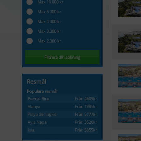
Max 10.000 kr
Max 5.000 kr
Max 4.000 kr
Max 3.000 kr
Max 2.000 kr
Filtrera din sökning
Resmål
Populära resmål
Puerto Rico
Från 4609kr
Alanya
Från 1995kr
Playa del Inglés
Från 5777kr
Ayia Napa
Från 3520kr
Ixia
Från 5855kr