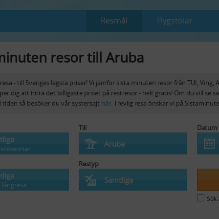
Resmål
Flygstolar
minuten resor till Aruba
 resa - till Sveriges lägsta priser! Vi jämför sista minuten resor från TUI, Ving,
lper dig att hitta det billigaste priset på restresor - helt gratis! Om du vill se
i tiden så besöker du vår systersajt
här
. Trevlig resa önskar vi på Sistaminut
Till
Datum
liga
Aruba
avreseorter
Restyp
liga
Samtliga
ll långresa
Sök 