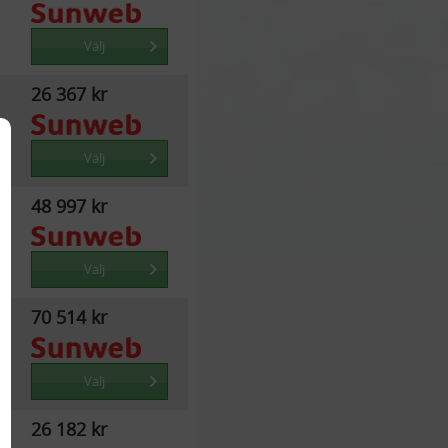
Välj
26 367 kr
Välj
48 997 kr
Välj
70 514 kr
Välj
26 182 kr