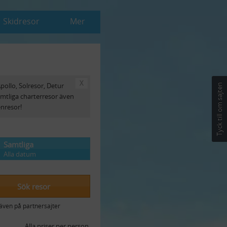
Skidresor
Mer
X
 Apollo, Solresor, Detur
Tyck till om sajten
 samtliga charterresor även
enresor!
Samtliga
Alla datum
Sök resor
även på partnersajter
Alla priser per person.