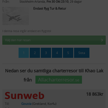
Från:
Stockholm-Arlanda,
Fre 30 Okt 23:10
, 29 dagar
Endast flyg Tur & Retur
I denna resa ingår endast en flygstol
Välj den här resan
1
2
3
4
5
Sista
Nedan ser du samtliga charterresor till Khao Lak
Allacharterresor
från
.se
18 863kr
Till:
Gouvia
(Grekland, Korfu)