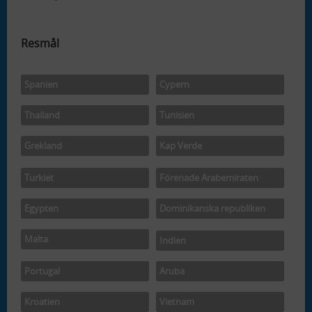
Resmål
Spanien
Cypern
Thailand
Tunisien
Grekland
Kap Verde
Turkiet
Förenade Arabemiraten
Egypten
Dominikanska republiken
Malta
Indien
Portugal
Aruba
Kroatien
Vietnam