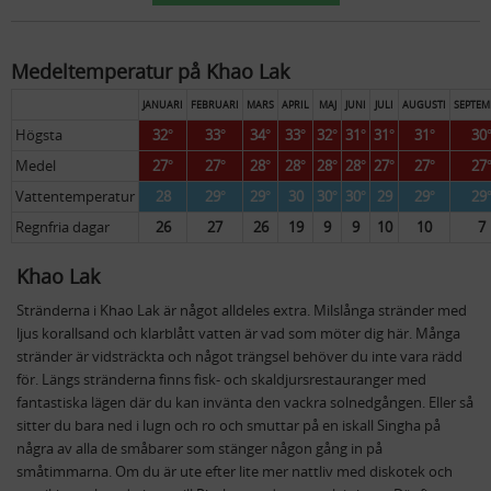
Medeltemperatur på Khao Lak
JANUARI
FEBRUARI
MARS
APRIL
MAJ
JUNI
JULI
AUGUSTI
SEPTEM
Högsta
32°
33°
34°
33°
32°
31°
31°
31°
30
Medel
27°
27°
28°
28°
28°
28°
27°
27°
27
Vattentemperatur
28
29°
29°
30
30°
30°
29
29°
29
Regnfria dagar
26
27
26
19
9
9
10
10
7
Khao Lak
Stränderna i Khao Lak är något alldeles extra. Milslånga stränder med
ljus korallsand och klarblått vatten är vad som möter dig här. Många
stränder är vidsträckta och något trängsel behöver du inte vara rädd
för. Längs stränderna finns fisk- och skaldjursrestauranger med
fantastiska lägen där du kan invänta den vackra solnedgången. Eller så
sitter du bara ned i lugn och ro och smuttar på en iskall Singha på
några av alla de småbarer som stänger någon gång in på
småtimmarna. Om du är ute efter lite mer nattliv med diskotek och