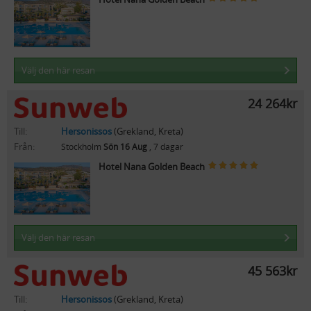
Välj den här resan
24 264kr
Till:
Hersonissos
(Grekland, Kreta)
Från:
Stockholm
Sön 16 Aug
, 7 dagar
Hotel Nana Golden Beach
Välj den här resan
45 563kr
Till:
Hersonissos
(Grekland, Kreta)