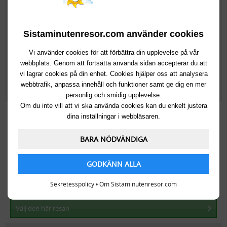
Till:
Gouvia
(Grekland, Korfu)
Från:
Stockholm
Lör 15 Aug
, 7 dagar
Sistaminutenresor.com använder cookies
Kerkyra Blue Hotel & Spa
Vi använder cookies för att förbättra din upplevelse på vår
webbplats. Genom att fortsätta använda sidan accepterar du att
vi lagrar cookies på din enhet. Cookies hjälper oss att analysera
webbtrafik, anpassa innehåll och funktioner samt ge dig en mer
Välj den här resan
personlig och smidig upplevelse.
Om du inte vill att vi ska använda cookies kan du enkelt justera
26 489kr
dina inställningar i webbläsaren.
Till:
Hersonissos
(Grekland, Kreta)
BARA NÖDVÄNDIGA
Från:
Köpenhamn
Lör 8 Aug
, 7 dagar
Hotel Nana Golden Beach
GODKÄNN ALLA
Sekretesspolicy
•
Om Sistaminutenresor.com
Välj den här resan