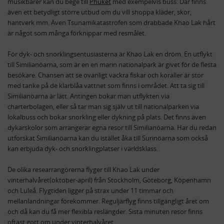
musikbarer kan du bege till
Phuket
med exempelvis buss. Där finns
även ett betydligt större utbud om du vill shoppa kläder, skor,
hantverk mm. Även Tsunamikatastrofen som drabbade Khao Lak hårt
är något som många förknippar med resmålet.
För dyk- och snorklingsentusiasterna är Khao Lak en dröm. En utflykt
till Similianöarna, som är en en marin nationalpark är givet för de flesta
besökare. Chansen att se ovanligt vackra fiskar och koraller är stor
med tanke på de klarblåa vattnet som finns i området. Att ta sig till
Similianöarna är lätt. Antingen bokar man utflykten via
charterbolagen, eller så tar man sig själv ut till nationalparken via
lokalbuss och bokar snorkling eller dykning på plats. Det finns även
dykarskolor som arrangerar egna resor till Similianöarna. Har du redan
utforskat Similianöarna kan du istället åka till Surinöarna som också
kan erbjuda dyk- och snorklingplatser i världsklass.
De olika researrangörerna flyger till Khao Lak under
vinterhalvåret(oktober-april) från Stockholm, Göteborg, Köpenhamn
och Luleå. Flygtiden ligger på strax under 11 timmar och
mellanlandningar förekommer. Reguljärflyg finns tillgängligt året om
och då kan du få mer flexibla reslängder. Sista minuten resor finns
oftast gott om under vinterhalvåret.