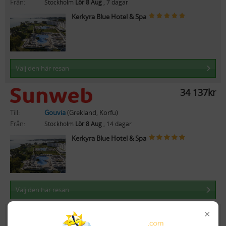
Från:
Stockholm
Lör 8 Aug
, 7 dagar
Kerkyra Blue Hotel & Spa
Välj den här resan
34 137kr
Till:
Gouvia
(Grekland, Korfu)
Från:
Stockholm
Lör 8 Aug
, 14 dagar
Kerkyra Blue Hotel & Spa
Välj den här resan
×
17 197kr