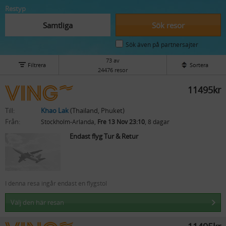
Restyp
Samtliga
Sök resor
Sök även på partnersajter
73 av
Filtrera
Sortera
24476 resor
11495kr
Till:
Khao Lak
(Thailand, Phuket)
Från:
Stockholm-Arlanda,
Fre 13 Nov 23:10
, 8 dagar
Endast flyg Tur & Retur
I denna resa ingår endast en flygstol
Välj den här resan