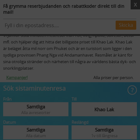
X
Få grymma reserbjudanden och rabattkoder direkt till din
mail!
Resmål
Flygstolar
Skidresor
Mer
Sista minuten resor till Khao Lak
Skicka
Vi jämför sista minuten /restresor från TUI, Ving, Apollo, Solresor, Detur
mfl. och hjälper dig att hitta det billigaste priset till Khao Lak. Khao Lak
är beläget åtta mil norr om Phuket och är en turistort som ligger i den
sydliga provinsen Phang Nga vid Andamanhavet. Resmålet är känt för
sina otroliga stränder och närheten till några av världens bästa dyk- och
snorklingplatser.
Kampanjer!
Alla priser per person.
Sök sistaminutenresa
Från
Till
Samtliga
Khao Lak
Alla avreseorter
Datum
Reslängd
Samtliga
Samtliga
Alla datum
1v till långresa