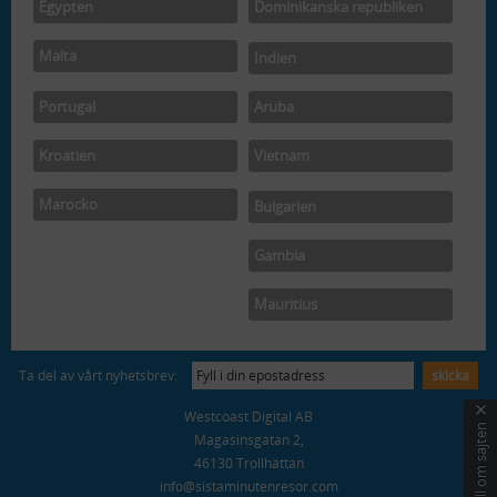
Egypten
Dominikanska republiken
Malta
Indien
Portugal
Aruba
Kroatien
Vietnam
Marocko
Bulgarien
Gambia
Mauritius
Ta del av vårt nyhetsbrev:
×
Westcoast Digital AB
Tyck till om sajten
Magasinsgatan 2,
46130 Trollhättan
info@sistaminutenresor.com