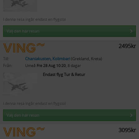
I denna resa ingår endast en flygstol
Välj den här resan
2495kr
Till:
Chaniakusten, Kolimbari
(Grekland, Kreta)
Från:
Umeå
Fre 28 Aug 10:20
, 8 dagar
Endast flyg Tur & Retur
I denna resa ingår endast en flygstol
Välj den här resan
3095kr