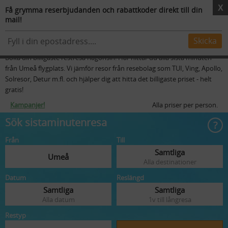
X
Få grymma reserbjudanden och rabattkoder direkt till din
mail!
Resmål
Flygstolar
Skidresor
Mer
Sista minuten resor från Umeå
Skicka
Boka din billigaste restresa någonsin! Här hittar du alla sista minuten
från Umeå flygplats. Vi jämför resor från resebolag som TUI, Ving, Apollo,
Solresor, Detur m.fl. och hjälper dig att hitta det billigaste priset - helt
gratis!
Kampanjer!
Alla priser per person.
Sök sistaminutenresa
Från
Till
Samtliga
Umeå
Alla destinationer
Datum
Reslängd
Samtliga
Samtliga
Alla datum
1v till långresa
Restyp