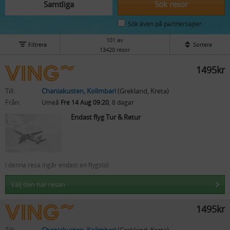
Samtliga
Sök resor
Sök även på partnersajter
101 av
Filtrera
Sortera
13420 resor
1495kr
Till:
Chaniakusten, Kolimbari
(Grekland, Kreta)
Från:
Umeå
Fre 14 Aug 09:20
, 8 dagar
Endast flyg Tur & Retur
I denna resa ingår endast en flygstol
Välj den här resan
1495kr