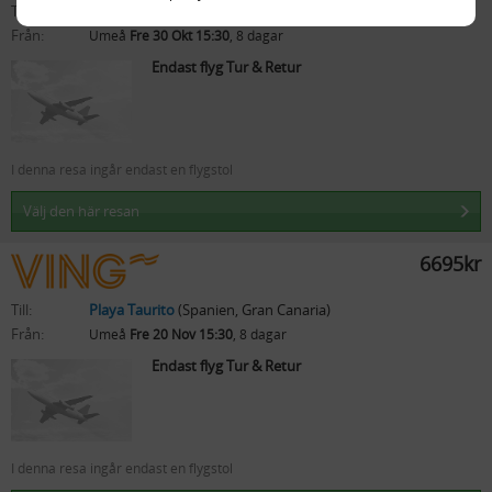
Till:
Playa Taurito
(Spanien, Gran Canaria)
Från:
Umeå
Fre 30 Okt 15:30
, 8 dagar
Endast flyg Tur & Retur
I denna resa ingår endast en flygstol
Välj den här resan
6695kr
Till:
Playa Taurito
(Spanien, Gran Canaria)
Från:
Umeå
Fre 20 Nov 15:30
, 8 dagar
Endast flyg Tur & Retur
I denna resa ingår endast en flygstol