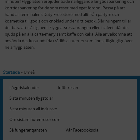
minuter! Flygplatsen erbjuder både närliggande långtidsparkering och
korttidsparkering för de som reser med eget fordon. Passa på att
handla i terminalens Duty Free Store med allt från parfym och
kosmetika till godis och choklad under ditt besök. Slår hungern till är
det bara att slå sig ned i Flygplatsrestaurangen eller i caféet, där det
bjuds på en à la carte-meny samt kaffe och kaka. Alla är välkomna att
använda det kostnadsfria trådlösa internet som finns tillgängligt över
hela flygplatsen.
Startsida
Umeå
Lågpriskalender
Inför resan
Sista minuten flygstolar
Sista minuten all inclusive
Om sistaminutenresor.com
Så fungerar tjänsten
Vår Facebooksida