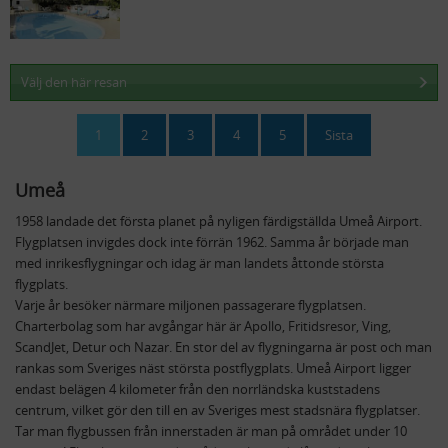
Välj den här resan
1
2
3
4
5
Sista
Umeå
1958 landade det första planet på nyligen färdigställda Umeå Airport.
Flygplatsen invigdes dock inte förrän 1962. Samma år började man
med inrikesflygningar och idag är man landets åttonde största
flygplats.
Varje år besöker närmare miljonen passagerare flygplatsen.
Charterbolag som har avgångar här är Apollo, Fritidsresor, Ving,
ScandJet, Detur och Nazar. En stor del av flygningarna är post och man
rankas som Sveriges näst största postflygplats. Umeå Airport ligger
endast belägen 4 kilometer från den norrländska kuststadens
centrum, vilket gör den till en av Sveriges mest stadsnära flygplatser.
Tar man flygbussen från innerstaden är man på området under 10