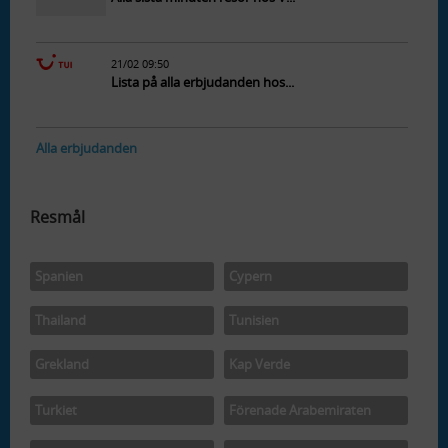
21/02 09:50
Lista på alla erbjudanden hos...
Alla erbjudanden
Resmål
Spanien
Cypern
Thailand
Tunisien
Grekland
Kap Verde
Turkiet
Förenade Arabemiraten