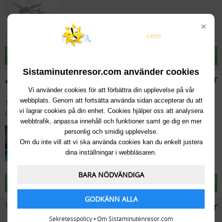
×
I denna resa ingår endast en flygstol
Välj den här resan
Sistaminutenresor.com använder cookies
6035kr
Vi använder cookies för att förbättra din upplevelse på vår
webbplats. Genom att fortsätta använda sidan accepterar du att
Till:
Chaniakusten, Kolimbari
(Grekland, Kreta)
vi lagrar cookies på din enhet. Cookies hjälper oss att analysera
Från:
Umeå
Fre 28 Aug 10:20
, 14 dagar
webbtrafik, anpassa innehåll och funktioner samt ge dig en mer
SuneoClub Kastalia Village TTT+
personlig och smidig upplevelse.
Om du inte vill att vi ska använda cookies kan du enkelt justera
dina inställningar i webbläsaren.
BARA NÖDVÄNDIGA
Välj den här resan
GODKÄNN ALLA
6595kr
Sekretesspolicy
•
Om Sistaminutenresor.com