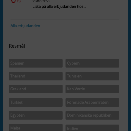
21/02 09:50
Lista på alla erbjudanden hos...
Alla erbjudanden
Resmål
Spanien
Cypern
Thailand
Tunisien
Grekland
Kap Verde
Turkiet
Förenade Arabemiraten
Egypten
Dominikanska republiken
Malta
Indien