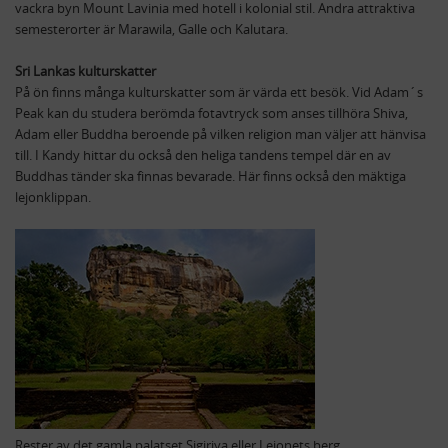
vackra byn Mount Lavinia med hotell i kolonial stil. Andra attraktiva
semesterorter är Marawila, Galle och Kalutara.
Sri Lankas kulturskatter
På ön finns många kulturskatter som är värda ett besök. Vid Adam´s
Peak kan du studera berömda fotavtryck som anses tillhöra Shiva,
Adam eller Buddha beroende på vilken religion man väljer att hänvisa
till. I Kandy hittar du också den heliga tandens tempel där en av
Buddhas tänder ska finnas bevarade. Här finns också den mäktiga
lejonklippan.
Rester av det gamla palatset Sigiriya eller Lejonets berg.