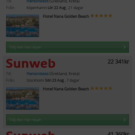
Till:
Hersonissos
(Grekland, Kreta)
Från:
Köpenhamn
Lör 22 Aug
, 21 dagar
Hotel Nana Golden Beach
Välj den här resan
22 341kr
Till:
Hersonissos
(Grekland, Kreta)
Från:
Stockholm
Sön 23 Aug
, 7 dagar
Hotel Nana Golden Beach
Välj den här resan
41 360kr