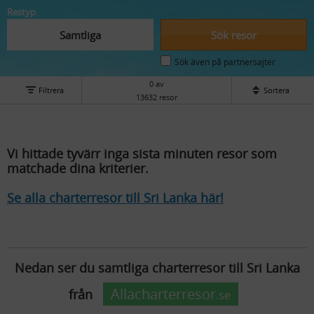
Restyp
Samtliga
Sök resor
Sök även på partnersajter
0 av
Filtrera
Sortera
13632 resor
Vi hittade tyvärr inga sista minuten resor som
matchade dina kriterier.
Se alla charterresor till Sri Lanka här!
Nedan ser du samtliga charterresor till Sri Lanka
Allacharterresor
från
.se