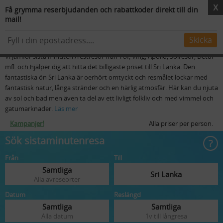
X
Få grymma reserbjudanden och rabattkoder direkt till din
mail!
Resmål
Flygstolar
Skidresor
Mer
Sista minuten resor till Sri Lanka
Skicka
Vi jämför sista minuten /restresor från TUI, Ving, Apollo, Solresor, Detur
mfl. och hjälper dig att hitta det billigaste priset till Sri Lanka. Den
fantastiska ön Sri Lanka är oerhört omtyckt och resmålet lockar med
fantastisk natur, långa stränder och en härlig atmosfär. Här kan du njuta
av sol och bad men även ta del av ett livligt folkliv och med vimmel och
gatumarknader.
Läs mer
Kampanjer!
Alla priser per person.
Sök sistaminutenresa
Från
Till
Samtliga
Sri Lanka
Alla avreseorter
Datum
Reslängd
Samtliga
Samtliga
Alla datum
1v till långresa