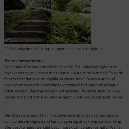
På Sri Lanka finns både teplantager och vackra trädgårdar.
Bästa semesterorterna
Ön är både fascinerande och fängslande. Det unika läget ger ön ett
mycket behagligt klimat och här kan du njuta av sol och bad. En av de
finaste stränderna är Ahungalla på västra sidan. Bentota är också
mycket omtyckt och denna långa, orörda strand ligger vid en lagun,
vilket dämpar vågorna och gör vattnet klart. På västra sidan av ön är
det annars alltid mer eller mindre vågor, vilket kan vara bra att känna
till.
Den attraktiva badorten Hikkaduwa kallas ibland surfarnas paradis
och vid dess ljuvliga strand kan du ägna dig åt dykning och snorkling
eller besöka något trendigt beach-party. Ett lugnare resmål är Waikal,