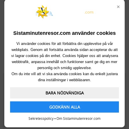
×
22 065kr
Till:
Hersonissos
(Grekland, Kreta)
Från:
Köpenhamn
Lör 29 Aug
, 7 dagar
Sistaminutenresor.com använder cookies
Hotel Nana Golden Beach
Vi använder cookies för att förbättra din upplevelse på vår
webbplats. Genom att fortsätta använda sidan accepterar du att
vi lagrar cookies på din enhet. Cookies hjälper oss att analysera
webbtrafik, anpassa innehåll och funktioner samt ge dig en mer
Välj den här resan
personlig och smidig upplevelse.
Om du inte vill att vi ska använda cookies kan du enkelt justera
40 153kr
dina inställningar i webbläsaren.
Till:
Hersonissos
(Grekland, Kreta)
BARA NÖDVÄNDIGA
Från:
Köpenhamn
Lör 29 Aug
, 14 dagar
Hotel Nana Golden Beach
GODKÄNN ALLA
Sekretesspolicy
•
Om Sistaminutenresor.com