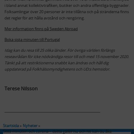
i bland annat kollektivtrafiken, butiker och andra offentliga byggnader.
Folksamlingar över 20 personer är inte tillåtna och på stränderna finns
det regler för att hålla avstånd och rengöring.
Mer information finns på Sweden Abroad
Boka sista minuten till Portugal
Idag kan du resa till 25 olika länder. För övriga världen förlängs
reseavrådan för icke nödvändiga resor till och med 15 november 2020.
Tänkt på att restriktionerna snabbt kan ändras och håll dig
uppdaterad på Folkhälsomyndighetens och UD:s hemsidor.
Terese Nilsson
Startsida
Nyheter
Sista minuten och corona – detta gäller nu och hit kan du åka