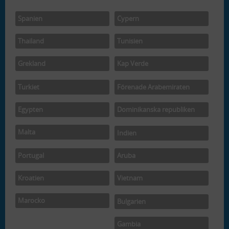
Spanien
Cypern
Thailand
Tunisien
Grekland
Kap Verde
Turkiet
Förenade Arabemiraten
Egypten
Dominikanska republiken
Malta
Indien
Portugal
Aruba
Kroatien
Vietnam
Marocko
Bulgarien
Gambia