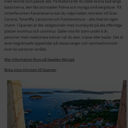
med resmål som passar alla. På Mallorca får du både sköna bad längs
badorterna, den lilla storstaden Palma och mysiga små bergsbyar. På
vinterfavoriten Kanarieöarna kan du välja mellan restresor till Gran
Canaria, Teneriffa, Lanzarote och Fuerteventura – alla med sin egen
charm. I Spanien är det obligatoriskt med munskydd på alla offentliga
platser inomhus och utomhus. Gäller inte för barn under 6 år,
personer med medicinska besvär när du äter, tränar eller badar. Det är
även begränsade öppettider på restauranger och sammankomster
över tio personer avråds.
Mer information finns på Sweden Abroad
.
Boka sista minuten till Spanien