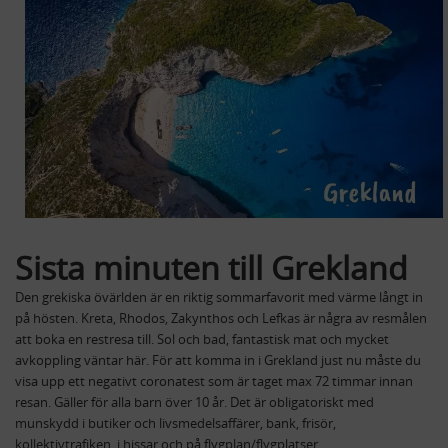
Sista minuten till Grekland
Den grekiska övärlden är en riktig sommarfavorit med värme långt in
på hösten. Kreta, Rhodos, Zakynthos och Lefkas är några av resmålen
att boka en restresa till. Sol och bad, fantastisk mat och mycket
avkoppling väntar här. För att komma in i Grekland just nu måste du
visa upp ett negativt coronatest som är taget max 72 timmar innan
resan. Gäller för alla barn över 10 år. Det är obligatoriskt med
munskydd i butiker och livsmedelsaffärer, bank, frisör,
kollektivtrafiken, i hissar och på flygplan/flygplatser.