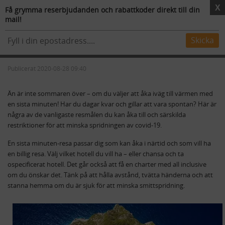
X
Få grymma reserbjudanden och rabattkoder direkt till din
mail!
Resmål
Flygstolar
Skidresor
Mer
Sista minuten och corona – detta gäller nu
Skicka
och hit kan du åka
Publicerat 2020-08-28 09:40
Än är inte sommaren över – om du väljer att åka iväg till värmen med
en sista minuten! Har du dagar kvar och gillar att vara spontan? Här är
några av de vanligaste resmålen du kan åka till och särskilda
restriktioner för att minska spridningen av covid-19.
En sista minuten-resa passar dig som kan åka i närtid och som vill ha
en billig resa. Välj vilket hotell du vill ha – eller chansa och ta
ospecificerat hotell. Det går också att få en charter med all inclusive
om du önskar det. Tänk på att hålla avstånd, tvätta händerna och att
stanna hemma om du är sjuk för att minska smittspridning.