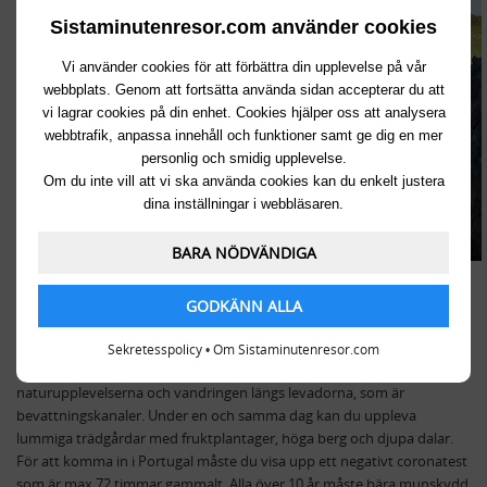
Sistaminutenresor.com använder cookies
Vi använder cookies för att förbättra din upplevelse på vår
webbplats. Genom att fortsätta använda sidan accepterar du att
vi lagrar cookies på din enhet. Cookies hjälper oss att analysera
webbtrafik, anpassa innehåll och funktioner samt ge dig en mer
personlig och smidig upplevelse.
Om du inte vill att vi ska använda cookies kan du enkelt justera
dina inställningar i webbläsaren.
BARA NÖDVÄNDIGA
Sista minuten till Portugal
GODKÄNN ALLA
Väljer du en restresa till Portugal så landar planet på den vackra
Sekretesspolicy
•
Om Sistaminutenresor.com
blomsterön Madeira i Atlanten. Många åker hit för de otroliga
naturupplevelserna och vandringen längs levadorna, som är
bevattningskanaler. Under en och samma dag kan du uppleva
lummiga trädgårdar med fruktplantager, höga berg och djupa dalar.
För att komma in i Portugal måste du visa upp ett negativt coronatest
som är max 72 timmar gammalt. Alla över 10 år måste bära munskydd