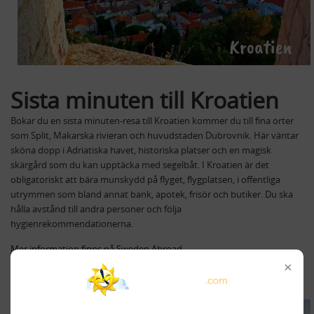
Sista minuten till Kroatien
Bokar du en sista minuten-resa till Kroatien kommer du till fina orter
som Split, Makarska rivieran och huvudstaden Dubrovnik. Här väntar
sköna dopp i Adriatiska havet, historiska platser och en magisk
skärgård som du kan upptäcka med segelbåt. I Kroatien är det
obligatoriskt att bära munskydd på flyget, flygplatsen, i offentliga
utrymmen som bland annat bank, apotek, frisör och butiker. Du ska
hålla avstånd till andra personer och följa
hygienrekommendationerna.
Mer information finns på Sweden Abroad
×
Boka sista minuten till Kroatien