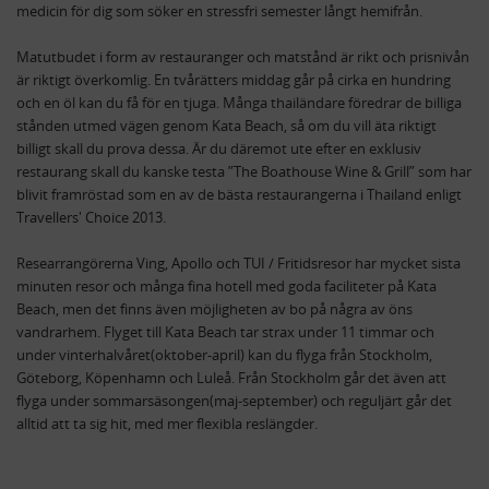
medicin för dig som söker en stressfri semester långt hemifrån.
Matutbudet i form av restauranger och matstånd är rikt och prisnivån
är riktigt överkomlig. En tvårätters middag går på cirka en hundring
och en öl kan du få för en tjuga. Många thailändare föredrar de billiga
stånden utmed vägen genom Kata Beach, så om du vill äta riktigt
billigt skall du prova dessa. Är du däremot ute efter en exklusiv
restaurang skall du kanske testa ”The Boathouse Wine & Grill” som har
blivit framröstad som en av de bästa restaurangerna i Thailand enligt
Travellers' Choice 2013.
Researrangörerna Ving, Apollo och TUI / Fritidsresor har mycket sista
minuten resor och många fina hotell med goda faciliteter på Kata
Beach, men det finns även möjligheten av bo på några av öns
vandrarhem. Flyget till Kata Beach tar strax under 11 timmar och
under vinterhalvåret(oktober-april) kan du flyga från Stockholm,
Göteborg, Köpenhamn och Luleå. Från Stockholm går det även att
flyga under sommarsäsongen(maj-september) och reguljärt går det
alltid att ta sig hit, med mer flexibla reslängder.