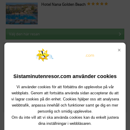
Hotel Nana Golden Beach
Välj den här resan
46 999kr
×
Till:
Hersonissos
(Grekland, Kreta)
Från:
Köpenhamn
Lör 15 Aug
, 14 dagar
Hotel Nana Golden Beach
Sistaminutenresor.com använder cookies
Vi använder cookies för att förbättra din upplevelse på vår
webbplats. Genom att fortsätta använda sidan accepterar du att
vi lagrar cookies på din enhet. Cookies hjälper oss att analysera
Välj den här resan
webbtrafik, anpassa innehåll och funktioner samt ge dig en mer
personlig och smidig upplevelse.
67 119kr
Om du inte vill att vi ska använda cookies kan du enkelt justera
dina inställningar i webbläsaren.
Till:
Hersonissos
(Grekland, Kreta)