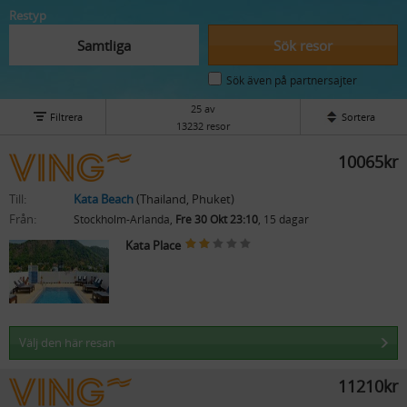
Restyp
Samtliga
Sök resor
Sök även på partnersajter
25 av
Filtrera
Sortera
13232 resor
10065kr
Till:
Kata Beach
(Thailand, Phuket)
Från:
Stockholm-Arlanda,
Fre 30 Okt 23:10
, 15 dagar
Kata Place
Välj den här resan
11210kr