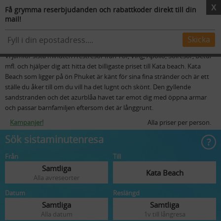
X
Få grymma reserbjudanden och rabattkoder direkt till din
mail!
Resmål
Flygstolar
Skidresor
Mer
Sista minuten resor till Kata Beach
Skicka
Vi jämför sista minuten /restresor från TUI, Ving, Apollo, Solresor, Detur
mfl. och hjälper dig att hitta det billigaste priset till Kata beach. Kata
Beach som ligger på ön Phuket är känt för sina fina stränder och är ett
ställe du åker till om du vill ha det lugnt och skönt. Den gyllende
sandstranden och det azurblåa havet tar emot dig med öppna armar
och passar barnfamiljen eftersom det är långgrunt.
Kampanjer!
Alla priser per person.
Sök sistaminutenresa
Från
Till
Samtliga
Kata Beach
Alla avreseorter
Datum
Reslängd
Samtliga
Samtliga
Alla datum
1v till långresa