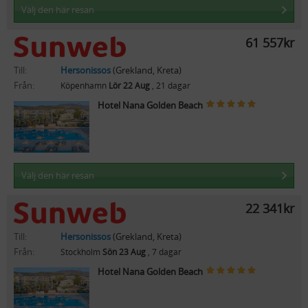
Välj den här resan
61 557kr
Till:
Hersonissos
(Grekland, Kreta)
Från:
Köpenhamn
Lör 22 Aug
, 21 dagar
Hotel Nana Golden Beach
Välj den här resan
22 341kr
Till:
Hersonissos
(Grekland, Kreta)
Från:
Stockholm
Sön 23 Aug
, 7 dagar
Hotel Nana Golden Beach