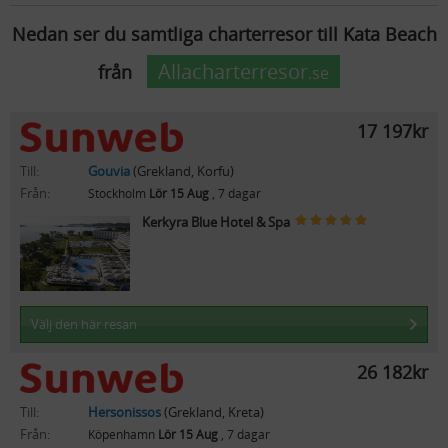
Nedan ser du samtliga charterresor till Kata Beach
Allacharterresor
från
.se
17 197kr
Till:
Gouvia
(Grekland, Korfu)
Från:
Stockholm
Lör 15 Aug
, 7 dagar
Kerkyra Blue Hotel & Spa
Välj den här resan
26 182kr
Till:
Hersonissos
(Grekland, Kreta)
Från:
Köpenhamn
Lör 15 Aug
, 7 dagar