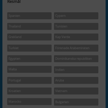
Resmål
Spanien
Cypern
Thailand
Tunisien
Grekland
Kap Verde
Turkiet
Förenade Arabemiraten
Egypten
Dominikanska republiken
Malta
Indien
Portugal
Aruba
Kroatien
Vietnam
Marocko
Bulgarien