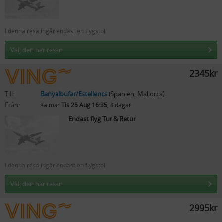
I denna resa ingår endast en flygstol
Välj den här resan
2345kr
Till:
Banyalbufar/Estellencs
(Spanien, Mallorca)
Från:
Kalmar
Tis 25 Aug 16:35
, 8 dagar
Endast flyg Tur & Retur
I denna resa ingår endast en flygstol
Välj den här resan
2995kr