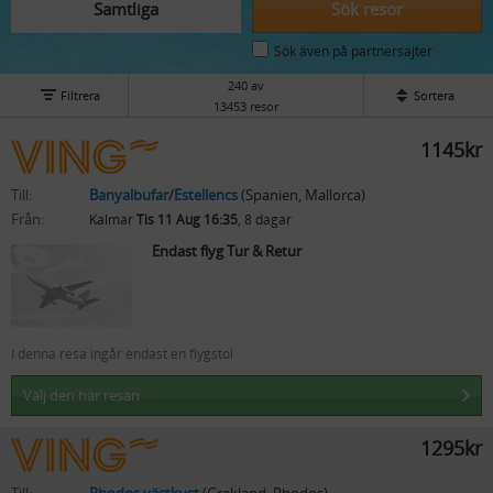
Samtliga
Sök resor
Sök även på partnersajter
240 av
Filtrera
Sortera
13453 resor
1145kr
Till:
Banyalbufar/Estellencs
(Spanien, Mallorca)
Från:
Kalmar
Tis 11 Aug 16:35
, 8 dagar
Endast flyg Tur & Retur
I denna resa ingår endast en flygstol
Välj den här resan
1295kr