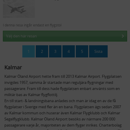
I denna resa ingår endast en flygstol
Välj den här resan
1
2
3
4
5
Sista
Kalmar
Kalmar Öland Airport hette fram till 2013 Kalmar Airport. Flygplatsen
invigdes 1957, samma år startade man reguljära flygningar med
passagerare. Fram till dess hade flygplatsen enbart använts som en
militär bas av Kalmar flygflottilj.
En till start- & landningsbana anlades och man är idag en av de få
flygplatser i Sverige med fler än en bana. Flygplatsen ägs sedan 2007
av Kalmar kommun och huserar även Kalmar Flygklubb och Kalmar
Segelflygklubb. Kalmar Öland Airport besöks av närmare 200 000
passagerare varje år, majoriteten av dem flyger inrikes. Charterbolag