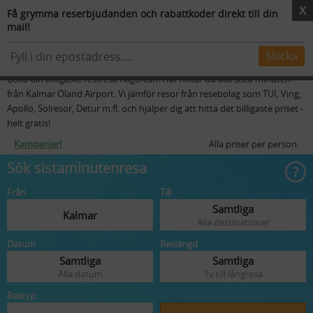
X
Få grymma reserbjudanden och rabattkoder direkt till din
mail!
Resmål
Flygstolar
Skidresor
Mer
Sista minuten resor från Kalmar
Skicka
Boka din billigaste restresa någonsin! Här hittar du alla sista minuten
från Kalmar Öland Airport. Vi jämför resor från resebolag som TUI, Ving,
Apollo, Solresor, Detur m.fl. och hjälper dig att hitta det billigaste priset -
helt gratis!
Kampanjer!
Alla priser per person.
Sök sistaminutenresa
Från
Till
Samtliga
Kalmar
Alla destinationer
Datum
Reslängd
Samtliga
Samtliga
Alla datum
1v till långresa
Restyp