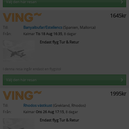
Välj den här resan
1645kr
Till:
Banyalbufar/Estellencs
(Spanien, Mallorca)
Från:
Kalmar
Tis 18 Aug 16:35
, 8 dagar
Endast flyg Tur & Retur
I denna resa ingår endast en flygstol
Välj den här resan
1995kr
Till:
Rhodos västkust
(Grekland, Rhodos)
Från:
Kalmar
Ons 26 Aug 17:15
, 8 dagar
Endast flyg Tur & Retur