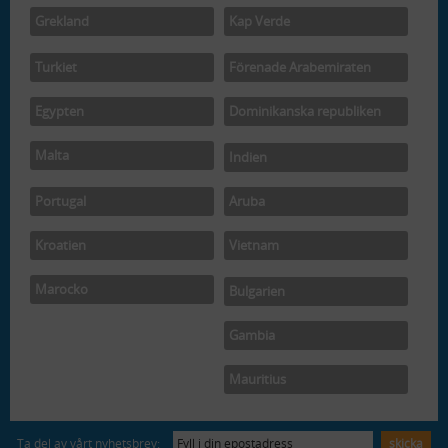
Grekland
Kap Verde
Turkiet
Förenade Arabemiraten
Egypten
Dominikanska republiken
Malta
Indien
Portugal
Aruba
Kroatien
Vietnam
Marocko
Bulgarien
Gambia
Mauritius
Ta del av vårt nyhetsbrev: