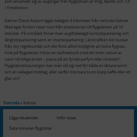
som använder sig av avgångar från flygplatsen är Ving, Apollo och TUI
/ Fritidsresor.
Kalmar Öland Airport ligger belägen 4 kilometer från centrala Kalmar.
Med eget fordon reser man från stadskärnan till flygplatsen på 10
minuter. På området finner man avgiftsbelagd korttidsparkering och
långtidsparkering samt en charterparkering. Länstrafiken kör bussar
från city regelbundet och det finns alltid möjlighet att boka flygtaxi.
Inne på flygplatsen hittas en taxfreebutik med ett brett utbud av
varor till billiga priser – passa på att fynda parfym eller choklad! I
Flygplatsrestaurangen kan man slå sig ned för både en lättare lunch
och en vällagad middag, eller varför inte bara ta en kopp kaffe eller ett
glas vin?
Startsida
Kalmar
Lågpriskalender
Inför resan
Sista minuten flygstolar