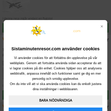
I denna resa ingår endast en flygstol
×
Välj den här resan
3995kr
Sistaminutenresor.com använder cookies
Till:
Banyalbufar/Estellencs
(Spanien, Mallorca)
Från:
Kalmar
Tis 18 Aug 16:35
, 15 dagar
Vi använder cookies för att förbättra din upplevelse på vår
Endast flyg Tur & Retur
webbplats. Genom att fortsätta använda sidan accepterar du att
vi lagrar cookies på din enhet. Cookies hjälper oss att analysera
webbtrafik, anpassa innehåll och funktioner samt ge dig en mer
personlig och smidig upplevelse.
Om du inte vill att vi ska använda cookies kan du enkelt justera
I denna resa ingår endast en flygstol
dina inställningar i webbläsaren.
Välj den här resan
BARA NÖDVÄNDIGA
4045kr