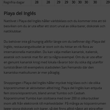
Regnfria dagar
28
28
29
29
30
30
30
30
29
Playa del Inglés
Nattlivet i Playa del Inglés håller världsklass och du kommer inte att bli
besviken om du är ute efter ett stort urval av olika barer, diskotek och
nattklubbar.
Du behöver inte gå hungrig alltför länge om du befinner dig i Playa del
Inglés, restaurangutbudet är stort och du hittar en rik flora av
internationella matställen. Du kan välja mellan kanarisk, italiensk,
asiatisk och svensk mat för att ta några exempel. Om du är ute efter
en genuint kanarisk krog med lokala råvaror bör du söka dig utanför
turiststråken till exempelvis stadsdelen San Fernando där den
kanariska matkulturen är mer påtaglig.
Shoppingen i Playa del Inglés håller mycket hög klass och i de olika
köpcentrumen är aktiviteten alltid hög. Playa del Inglés kan erbjuda
fem stora köpcentrum, bland annat Yumbo och Casbah.
Köpcentrumet Yumbo kan stoltsera med över 200 st olika butiker
inom allt från elektronik till märkeskläder. På många av köpcentrumen
ligger stora diskotek och barer, så det finns alltid något att göra efter