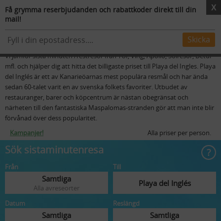
X
Få grymma reserbjudanden och rabattkoder direkt till din
mail!
Resmål
Flygstolar
Skidresor
Mer
Sista minuten resor till Playa del Inglés
Skicka
Vi jämför sista minuten /restresor från TUI, Ving, Apollo, Solresor, Detur
mfl. och hjälper dig att hitta det billigaste priset till Playa del Ingles. Playa
del Inglés är ett av Kanarieöarnas mest populära resmål och har ända
sedan 60-talet varit en av svenska folkets favoriter. Utbudet av
restauranger, barer och köpcentrum är nästan obegränsat och
närheten till den fantastiska Maspalomas-stranden gör att man inte blir
förvånad över dess popularitet.
Kampanjer!
Alla priser per person.
Sök sistaminutenresa
Från
Till
Samtliga
Playa del Inglés
Alla avreseorter
Datum
Reslängd
Samtliga
Samtliga