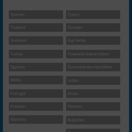
Spanien
Cypern
Thailand
Tunisien
Grekland
Kap Verde
Turkiet
Förenade Arabemiraten
Egypten
Dominikanska republiken
Malta
Indien
Portugal
Aruba
Kroatien
Vietnam
Marocko
Bulgarien