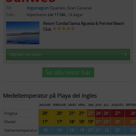
Till:
Arguineguin
(Spanien, Gran Canaria)
Från:
Köpenhamn
Lör 17 Okt
, 14 dagar
Resort Cordial Santa Águeda & Perchel Beach
Club
Välj den här resan
Se alla resor här
Medeltemperatur på Playa del Ingles
JANUARI
FEBRUARI
MARS
APRIL
MAJ
JUNI
JULI
AUGUSTI
SEPTEM
Högsta
20°
20°
21°
21°
22°
24°
26°
27°
26
Medel
17°
17°
18°
18°
19°
21°
23°
23°
23
Vattentemperatur
19
19°
19°
19
20°
21°
22
23°
23