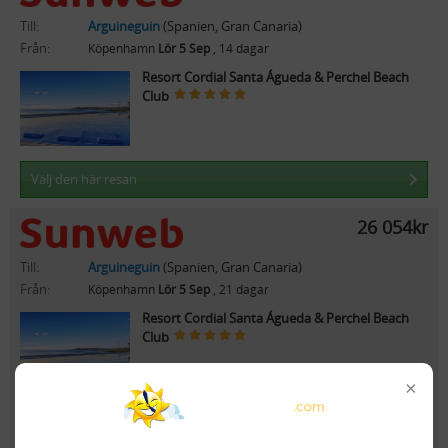
Till:
Arguineguin
(Spanien, Gran Canaria)
Från:
Köpenhamn
Lör 5 Sep
, 14 dagar
Resort Cordial Santa Águeda & Perchel Beach
Club
Välj den här resan
26 054kr
Till:
Arguineguin
(Spanien, Gran Canaria)
Från:
Köpenhamn
Lör 5 Sep
, 21 dagar
Resort Cordial Santa Águeda & Perchel Beach
Club
×
Välj den här resan