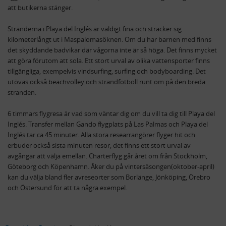
att butikerna stänger.
Stränderna i Playa del Inglés är väldigt fina och sträcker sig
kilometerlångt ut i Maspalomasöknen. Om du har barnen med finns
det skyddande badvikar där vågorna inte är så höga. Det finns mycket
att göra förutom att sola. Ett stort urval av olika vattensporter finns
tillgängliga, exempelvis vindsurfing, surfing och bodyboarding. Det
utövas också beachvolley och strandfotboll runt om på den breda
stranden.
6 timmars flygresa är vad som väntar dig om du vill ta dig till Playa del
Inglés. Transfer mellan Gando flygplats på Las Palmas och Playa del
Inglés tar ca 45 minuter. Alla stora researrangörer flyger hit och
erbuder också sista minuten resor, det finns ett stort urval av
avgångar att välja emellan. Charterflyg går året om från Stockholm,
Göteborg och Köpenhamn. Åker du på vintersäsongen(oktober-april)
kan du välja bland fler avreseorter som Borlänge, Jönköping, Örebro
och Östersund för att ta några exempel.