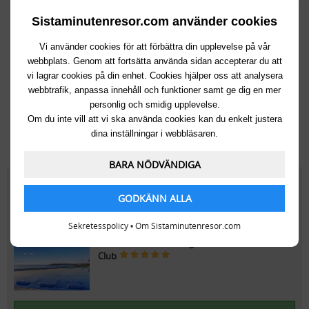
11 654kr
Sistaminutenresor.com använder cookies
Till:
Arguineguin
(Spanien, Gran Canaria)
Vi använder cookies för att förbättra din upplevelse på vår
Från:
Köpenhamn
Lör 12 Sep
, 7 dagar
webbplats. Genom att fortsätta använda sidan accepterar du att
vi lagrar cookies på din enhet. Cookies hjälper oss att analysera
Resort Cordial Santa Águeda & Perchel Beach
Club
webbtrafik, anpassa innehåll och funktioner samt ge dig en mer
personlig och smidig upplevelse.
Om du inte vill att vi ska använda cookies kan du enkelt justera
dina inställningar i webbläsaren.
Välj den här resan
BARA NÖDVÄNDIGA
18 442kr
GODKÄNN ALLA
Till:
Arguineguin
(Spanien, Gran Canaria)
Från:
Köpenhamn
Lör 12 Sep
, 14 dagar
Sekretesspolicy
•
Om Sistaminutenresor.com
Resort Cordial Santa Águeda & Perchel Beach
Club