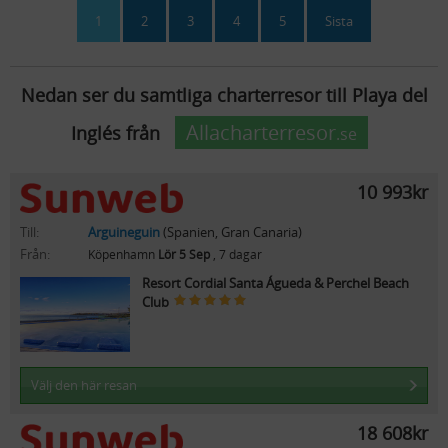
1
2
3
4
5
Sista
Nedan ser du samtliga charterresor till Playa del
Allacharterresor
Inglés från
.se
10 993kr
Till:
Arguineguin
(Spanien, Gran Canaria)
Från:
Köpenhamn
Lör 5 Sep
, 7 dagar
Resort Cordial Santa Águeda & Perchel Beach
Club
Välj den här resan
18 608kr