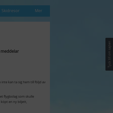
Skidresor
Mer
Tyck till om sajten
t meddelar
te kan ta sig hem till följd av
t flygbolag som skulle
köpt en ny biljett,