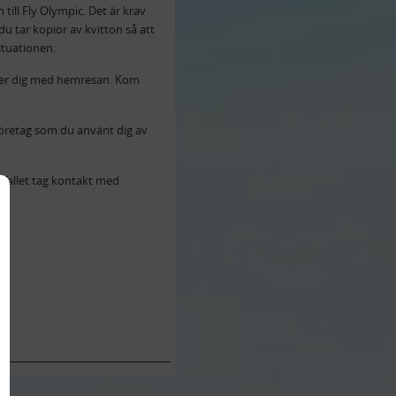
till Fly Olympic. Det är krav
du tar kopior av kvitton så att
ituationen.
lper dig med hemresan. Kom
tföretag som du använt dig av
 fallet tag kontakt med