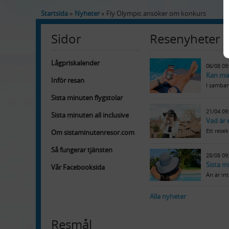
Startsida
Nyheter
Fly Olympic ansöker om konkurs
Sidor
Resenyheter
Lågpriskalender
06/08 09
Kan ma
Inför resan
I samban
Sista minuten flygstolar
21/04 09
Sista minuten all inclusive
Vad är 
Ett resek
Om sistaminutenresor.com
Så fungerar tjänsten
28/08 09
Sista m
Vår Facebooksida
Än är in
Alla nyheter
Resmål