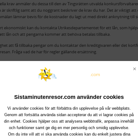
lla krav anmäler du dessa till den av Tingsrätten utvalda konkursförvaltaren 
är skriftlig samt att du noggrant beskriver de krav du har. Det är viktigt att 
älan lämnar bevis för de kostnader du lagt ut med direkt anknytning till s
årt ekonomiskt kan du kontakta Utrikesdepartementet för ett lån, som hjä
r ett lån och att pengarna kommer att behöva betalas tillbaka.
ighet att få tillbaka pengar om du kontaktar den kreditgivaren eller det kor
resan. Fråga vad de har för regler gällande ersättning.
försäkring ska du kontrollera om den innefattar ett konkursskydd. Om så är
×
aget för vidare information.
ristensson
Sistaminutenresor.com använder cookies
Vi använder cookies för att förbättra din upplevelse på vår webbplats.
Genom att fortsätta använda sidan accepterar du att vi lagrar cookies på
din enhet. Cookies hjälper oss att analysera webbtrafik, anpassa innehåll
och funktioner samt ge dig en mer personlig och smidig upplevelse.
Om du inte vill att vi ska använda cookies kan du enkelt justera dina