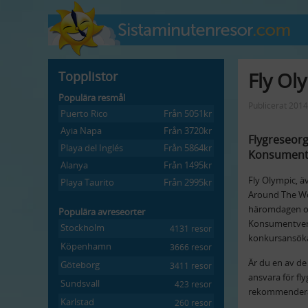
Fly Ol
Topplistor
Populära resmål
Publicerat 201
Puerto Rico
Från 5051kr
Ayia Napa
Från 3720kr
Flygreseorg
Playa del Inglés
Från 5864kr
Konsument
Alanya
Från 1495kr
Fly Olympic, ä
Playa Taurito
Från 2995kr
Around The Wo
häromdagen o
Populära avreseorter
Konsumentverke
Stockholm
4131 resor
konkursansökan
Köpenhamn
3666 resor
Är du en av d
Göteborg
3411 resor
ansvara för fly
Sundsvall
423 resor
rekommenderar
Karlstad
260 resor