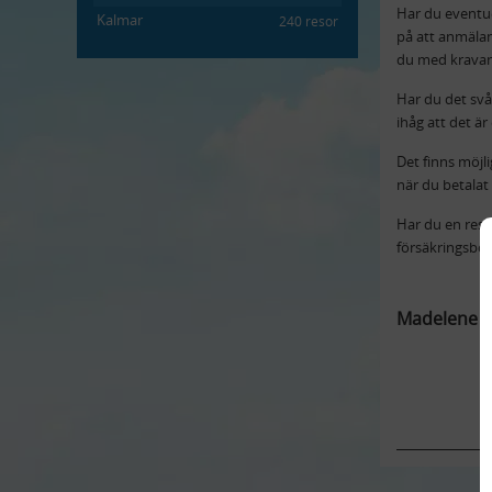
Har du eventue
Kalmar
240 resor
på att anmälan 
du med kravanm
Har du det sv
ihåg att det ä
Det finns möjl
när du betalat 
Har du en rese
försäkringsbol
Madelene K