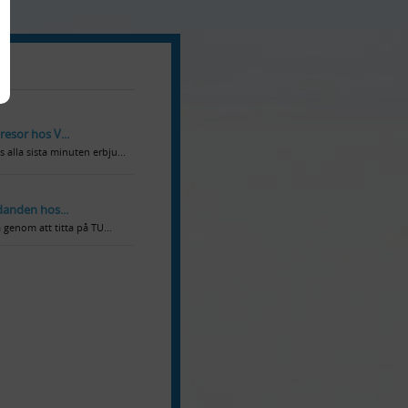
resor hos V...
 alla sista minuten erbju...
udanden hos...
a genom att titta på TU...