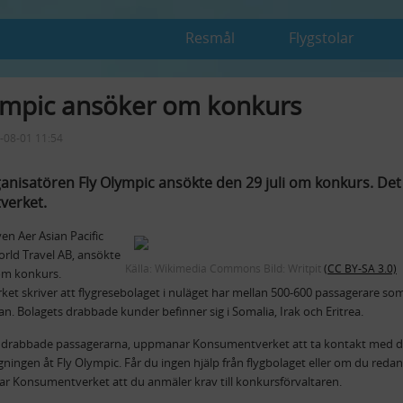
Resmål
Flygstolar
ympic ansöker om konkurs
4-08-01 11:54
anisatören Fly Olympic ansökte den 29 juli om konkurs. De
verket.
ven Aer Asian Pacific
rld Travel AB, ansökte
Källa: Wikimedia Commons Bild: Writpit
(CC BY-SA 3.0)
m konkurs.
t skriver att flygresebolaget i nuläget har mellan 500-600 passagerare som in
. Bolagets drabbade kunder befinner sig i Somalia, Irak och Eritrea.
e drabbade passagerarna, uppmanar Konsumentverket att ta kontakt med de
gningen åt Fly Olympic. Får du ingen hjälp från flygbolaget eller om du redan 
 Konsumentverket att du anmäler krav till konkursförvaltaren.