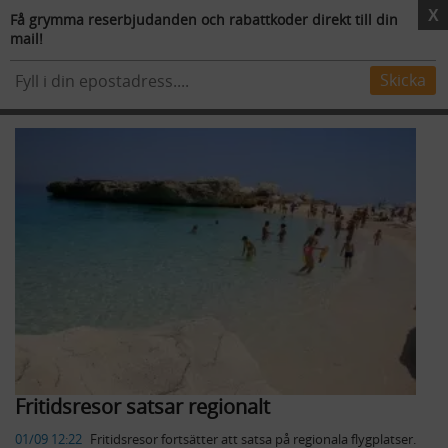
X
Få grymma reserbjudanden och rabattkoder direkt till din
mail!
Resmål
Flygstolar
Skidresor
Mer
Skicka
Resenyheter
Fritidsresor satsar regionalt
01/09 12:22
​Fritidsresor fortsätter att satsa på regionala flygplatser.