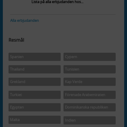
Lista på alla erbjudanden hos...
Alla erbjudanden
Resmål
Spanien
Cypern
Thailand
Tunisien
Grekland
Kap Verde
Turkiet
Förenade Arabemiraten
Egypten
Dominikanska republiken
Malta
Indien