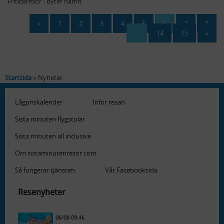
Fritidsresor - byter namn.
«
1
2
3
4
5
6
7
8
...
14
15
»
Startsida
Nyheter
Lågpriskalender
Inför resan
Sista minuten flygstolar
Sista minuten all inclusive
Om sistaminutenresor.com
Så fungerar tjänsten
Vår Facebooksida
Resenyheter
06/08 09:46