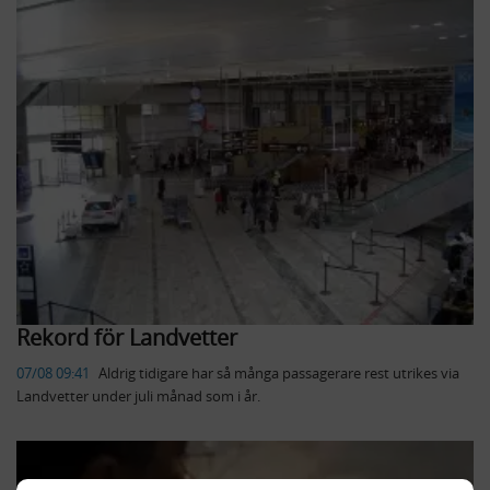
Rekord för Landvetter
07/08 09:41
​Aldrig tidigare har så många passagerare rest utrikes via
Landvetter under juli månad som i år.